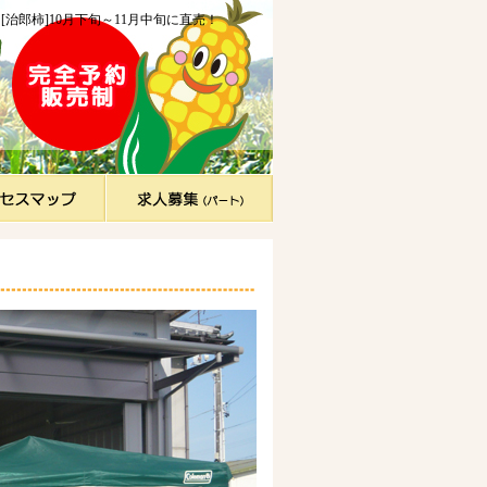
治郎柿]10月下旬～11月中旬に直売！