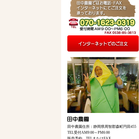
田中農園住所：静岡県周智郡森町円田455
TEL受付AM9:00～PM6:00
販売予約 TELまたはFAX