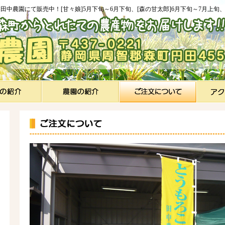
中農園にて販売中！[甘々娘]5月下旬～6月下旬、[森の甘太郎]6月下旬～7月上旬、[