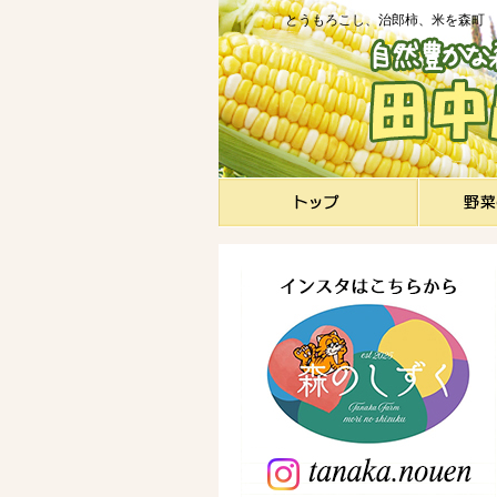
とうもろこし、治郎柿、米を森町 田